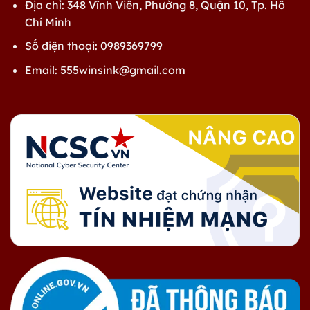
Địa chỉ: 348 Vĩnh Viễn, Phường 8, Quận 10, Tp. Hồ
Chí Minh
Số điện thoại:
0989369799
Email:
555winsink@gmail.com