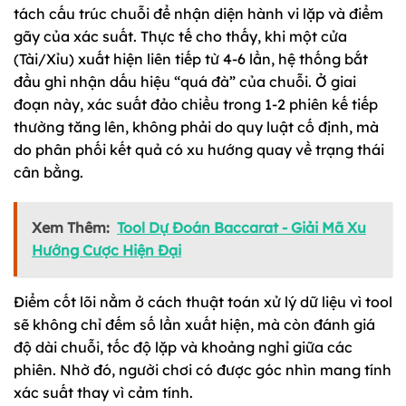
tách cấu trúc chuỗi để nhận diện hành vi lặp và điểm
gãy của xác suất. Thực tế cho thấy, khi một cửa
(Tài/Xỉu) xuất hiện liên tiếp từ 4-6 lần, hệ thống bắt
đầu ghi nhận dấu hiệu “quá đà” của chuỗi. Ở giai
đoạn này, xác suất đảo chiều trong 1-2 phiên kế tiếp
thường tăng lên, không phải do quy luật cố định, mà
do phân phối kết quả có xu hướng quay về trạng thái
cân bằng.
Xem Thêm:
Tool Dự Đoán Baccarat - Giải Mã Xu
Hướng Cược Hiện Đại
Điểm cốt lõi nằm ở cách thuật toán xử lý dữ liệu vì tool
sẽ không chỉ đếm số lần xuất hiện, mà còn đánh giá
độ dài chuỗi, tốc độ lặp và khoảng nghỉ giữa các
phiên. Nhờ đó, người chơi có được góc nhìn mang tính
xác suất thay vì cảm tính.