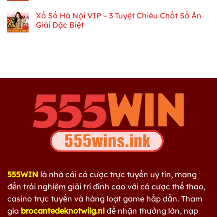
Xổ Số Hà Nội VIP – 3 Tuyệt Chiêu Chốt Số Ăn
Giải Đặc Biệt
555WIN
là nhà cái cá cược trực tuyến uy tín, mang
đến trải nghiệm giải trí đỉnh cao với cá cược thể thao,
casino trực tuyến và hàng loạt game hấp dẫn. Tham
gia
brocantedeknotwilg.nl
để nhận thưởng lớn, nạp