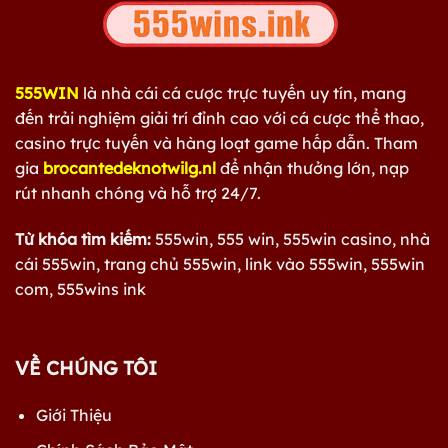
555WIN
là nhà cái cá cược trực tuyến uy tín, mang
đến trải nghiệm giải trí đỉnh cao với cá cược thể thao,
casino trực tuyến và hàng loạt game hấp dẫn. Tham
gia
brocantedeknotwilg.nl
để nhận thưởng lớn, nạp
rút nhanh chóng và hỗ trợ 24/7.
Từ khóa tìm kiếm:
555win, 555 win, 555win casino, nhà
cái 555win, trang chủ 555win, link vào 555win, 555win
com, 555wins ink
VỀ CHÚNG TÔI
Giới Thiệu