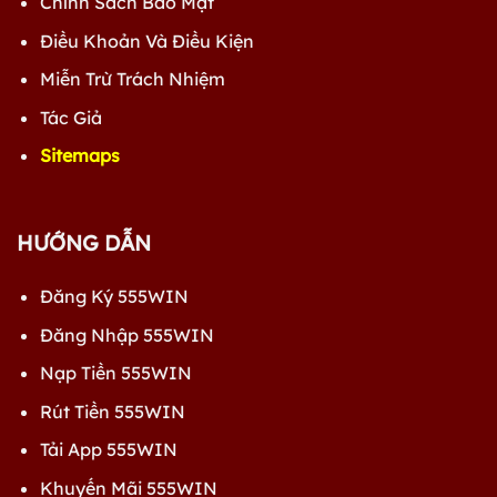
Chính Sách Bảo Mật
Điều Khoản Và Điều Kiện
Miễn Trừ Trách Nhiệm
Tác Giả
Sitemaps
HƯỚNG DẪN
Đăng Ký 555WIN
Đăng Nhập 555WIN
Nạp Tiền 555WIN
Rút Tiền 555WIN
Tải App 555WIN
Khuyến Mãi 555WIN