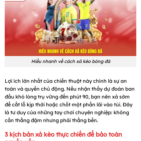
Hiểu nhanh về cách xả kèo bóng đá
Lợi ích lớn nhất của chiến thuật này chính là sự an
toàn và quyền chủ động. Nếu nhận thấy dự đoán ban
đầu khó lòng trụ vững đến phút 90, bạn nên xả sớm
để cắt lỗ kịp thời hoặc chốt một phần lãi vào túi. Đây
là tư duy của những tay chơi chuyên nghiệp: không
cần thắng đậm nhưng phải thắng bền.
3 kịch bản xả kèo thực chiến để bảo toàn