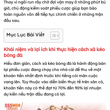
Thay vì ngồi run rẩy chờ đợi vận may ở những phút bù
giờ, chủ động kiểm soát phiếu cược giúp bạn bảo
toàn nguồn vốn để tiếp tục chinh chiến ở những trận
đấu sau.
Mục Lục Bài Viết
Khái niệm và lợi ích khi thực hiện cách xả kèo
bóng đá
Hiểu đơn giản, cách xả kèo bóng đá là hành động bán
lại phiếu cược đang chạy cho nhà cái để thu về một
khoản tiền nhất định trước khi tiếng còi mãn cuộc
vang lên. Tùy thuộc vào diễn biến thực tế trên sân cỏ,
khoản tiền này có thể đạt từ 70% đến 90% lợi nhuận
dự kiến nếu trận đấu đang có lợi.