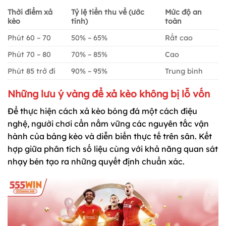
Thời điểm xả
Tỷ lệ tiền thu về (ước
Mức độ an
kèo
tính)
toàn
Phút 60 – 70
50% – 65%
Rất cao
Phút 70 – 80
70% – 85%
Cao
Phút 85 trở đi
90% – 95%
Trung bình
Những lưu ý vàng để xả kèo không bị lỗ vốn
Để thực hiện cách xả kèo bóng đá một cách điệu
nghệ, người chơi cần nắm vững các nguyên tắc vận
hành của bảng kèo và diễn biến thực tế trên sân. Kết
hợp giữa phân tích số liệu cùng với khả năng quan sát
nhạy bén tạo ra những quyết định chuẩn xác.