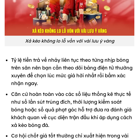
Xả kèo không lo lỗ vốn với vài lưu ý vàng
Tỷ lệ tiền trả về nhảy liên tục theo từng nhịp bóng
trên sân nên bạn cần theo dõi bảng điện tử thường
xuyên để chọn lúc mức giá hời nhất rồi bấm xác
nhận ngay.
Căn cứ hoàn toàn vào các số liệu thống kê thực tế
như số lần sút trúng đích, thời lượng kiểm soát
bóng hoặc số quả phạt góc hỗ trợ đưa ra đánh giá
khách quan về cục diện trận đấu khi áp dụng cách
xả kèo bóng đá.
Cơ hội chốt giá tốt thường chỉ xuất hiện trong vài